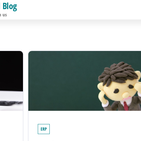
l Blog
h us
ERP