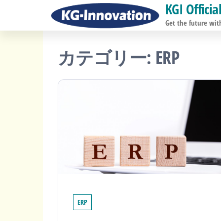
KGI Officia
コ
ン
Get the future wit
テ
カテゴリー:
ERP
ン
ツ
へ
ス
キ
ッ
プ
ERP