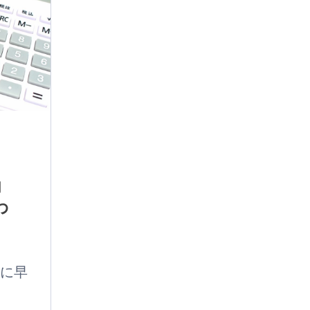
功
わ
に早