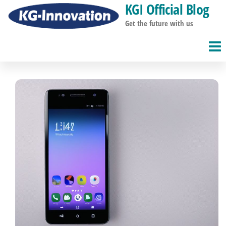
KGI Official Blog
コ
ン
Get the future with us
テ
ン
ツ
へ
ス
キ
ッ
プ