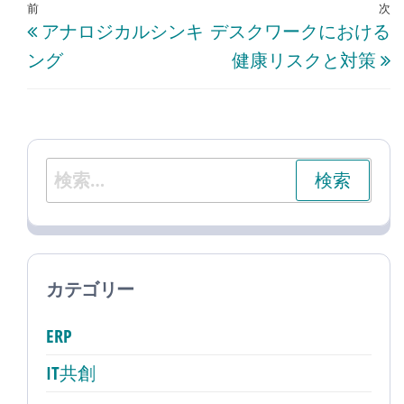
投
過
前
次
アナロジカルシンキ
デスクワークにおける
稿
去
ング
健康リスクと対策
ナ
の
ビ
投
ゲ
稿
ー
検
シ
索:
ョ
ン
カテゴリー
ERP
IT共創