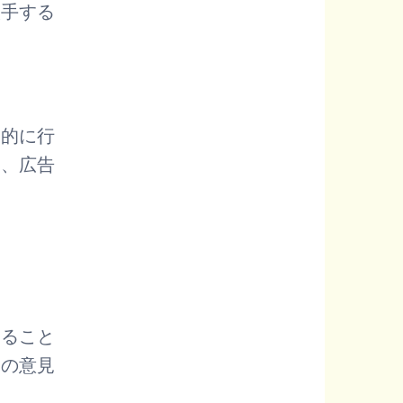
入手する
果的に行
い、広告
じること
己の意見