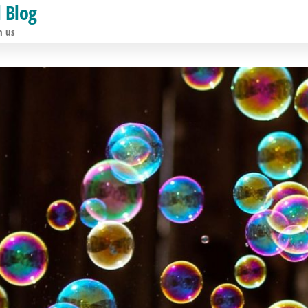
l Blog
h us