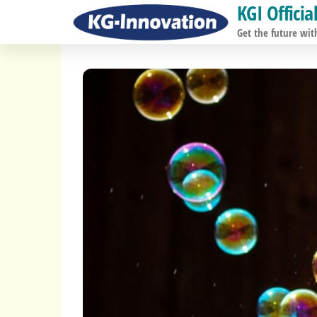
KGI Officia
コ
ン
Get the future wit
テ
ン
ツ
へ
ス
キ
ッ
プ