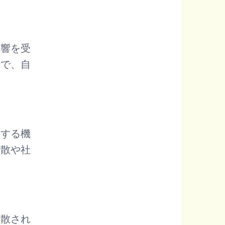
影響を受
とで、自
接する機
拡散や社
拡散され