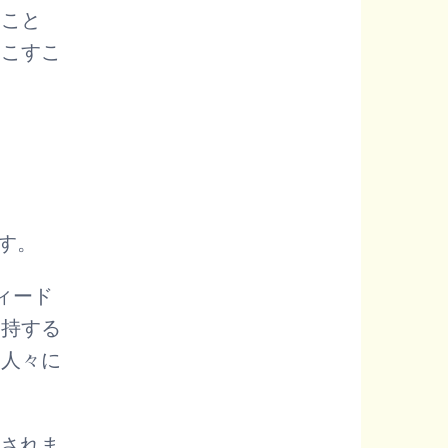
ること
起こすこ
す。
ィード
支持する
る人々に
アされま